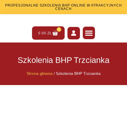
PROFESJONALNE SZKOLENIA BHP ONLINE W ATRAKCYJNYCH
CENACH
0
0.00
ZŁ
SZKOLENIA BHP
SZKOLENIA PPOŻ
INNE USŁUGI
Szkolenia BHP Trzcianka
Strona główna
/ Szkolenia BHP Trzcianka