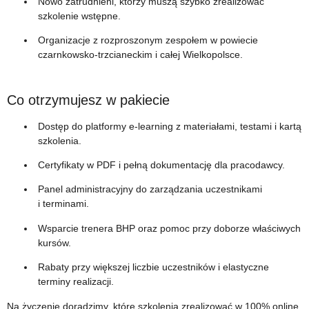
Nowo zatrudnieni, którzy muszą szybko zrealizować
szkolenie wstępne.
Organizacje z rozproszonym zespołem w powiecie
czarnkowsko‑trzcianeckim i całej Wielkopolsce.
Co otrzymujesz w pakiecie
Dostęp do platformy e‑learning z materiałami, testami i kartą
szkolenia.
Certyfikaty w PDF i pełną dokumentację dla pracodawcy.
Panel administracyjny do zarządzania uczestnikami
i terminami.
Wsparcie trenera BHP oraz pomoc przy doborze właściwych
kursów.
Rabaty przy większej liczbie uczestników i elastyczne
terminy realizacji.
Na życzenie doradzimy, które szkolenia zrealizować w 100% online,