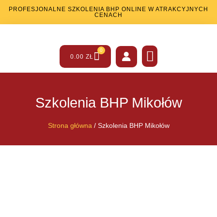
PROFESJONALNE SZKOLENIA BHP ONLINE W ATRAKCYJNYCH
CENACH
0
0.00
ZŁ
SZKOLENIA BHP
SZKOLENIA PPOŻ
INNE USŁUGI
Szkolenia BHP Mikołów
Strona główna
/ Szkolenia BHP Mikołów