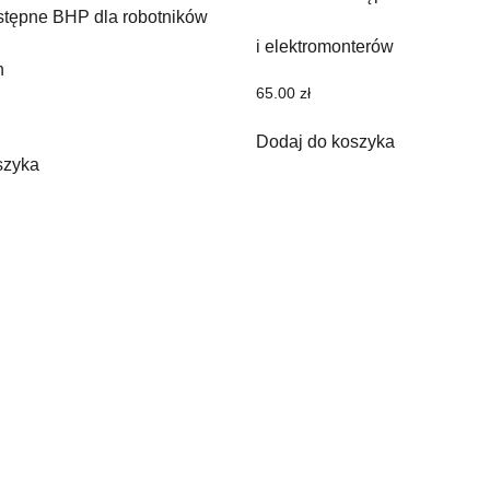
stępne BHP dla robotników
i elektromonterów
h
65.00
zł
Dodaj do koszyka
szyka