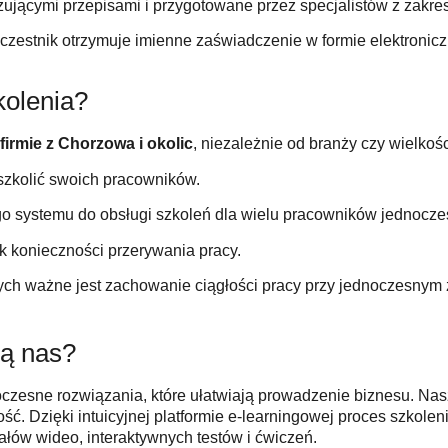
ującymi przepisami i przygotowane przez specjalistów z zakre
zestnik otrzymuje imienne zaświadczenie w formie elektronicz
kolenia?
firmie z Chorzowa i okolic
, niezależnie od branży czy wielkoś
eszkolić swoich pracowników.
o systemu do obsługi szkoleń dla wielu pracowników jednocze
ak konieczności przerywania pracy.
rych ważne jest zachowanie ciągłości pracy przy jednoczesny
ją nas?
esne rozwiązania, które ułatwiają prowadzenie biznesu. Nasze 
ość. Dzięki intuicyjnej platformie e-learningowej proces szko
ałów wideo, interaktywnych testów i ćwiczeń.