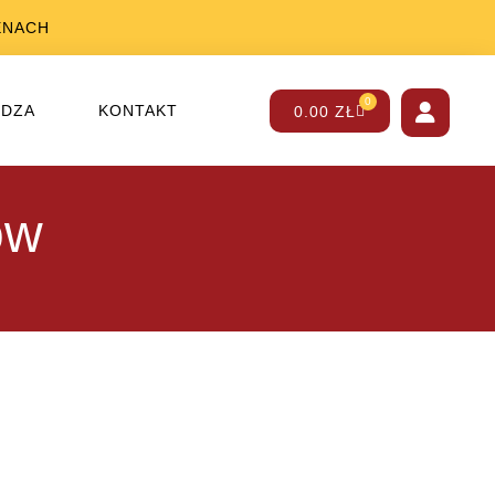
ENACH
0
EDZA
KONTAKT
0.00
ZŁ
ów