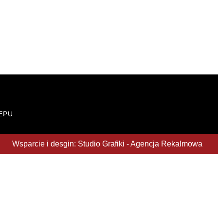
EPU
Wsparcie i desgin: Studio Grafiki - Agencja Rekalmowa