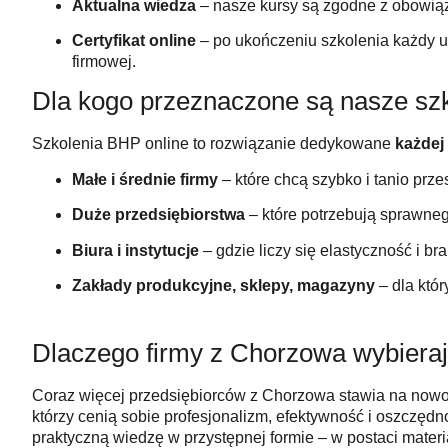
Aktualna wiedza
– nasze kursy są zgodne z obowiąz
Certyfikat online
– po ukończeniu szkolenia każdy uc
firmowej.
Dla kogo przeznaczone są nasze sz
Szkolenia BHP online to rozwiązanie dedykowane
każdej 
Małe i średnie firmy
– które chcą szybko i tanio prz
Duże przedsiębiorstwa
– które potrzebują sprawneg
Biura i instytucje
– gdzie liczy się elastyczność i br
Zakłady produkcyjne, sklepy, magazyny
– dla któ
Dlaczego firmy z Chorzowa wybiera
Coraz więcej przedsiębiorców z Chorzowa stawia na nowocz
którzy cenią sobie profesjonalizm, efektywność i oszczędn
praktyczną wiedzę w przystępnej formie – w postaci materi