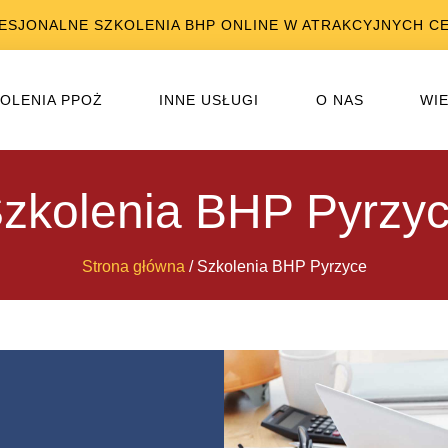
ESJONALNE SZKOLENIA BHP ONLINE W ATRAKCYJNYCH C
OLENIA PPOŻ
INNE USŁUGI
O NAS
WI
zkolenia BHP Pyrzy
Strona główna
/ Szkolenia BHP Pyrzyce