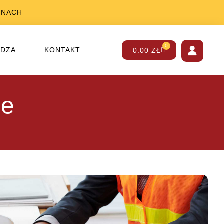
ENACH
0
EDZA
KONTAKT
0.00
ZŁ
ce