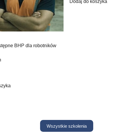
Dodaj do koszyka
stępne BHP dla robotników
h
szyka
Wszystkie szkolenia