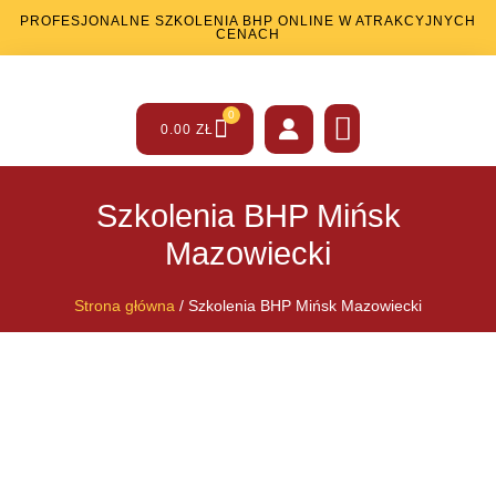
PROFESJONALNE SZKOLENIA BHP ONLINE W ATRAKCYJNYCH
CENACH
0
0.00
ZŁ
SZKOLENIA BHP
SZKOLENIA PPOŻ
INNE USŁUGI
Szkolenia BHP Mińsk
Mazowiecki
Strona główna
/ Szkolenia BHP Mińsk Mazowiecki