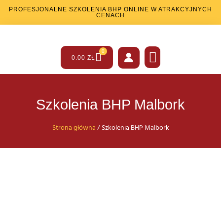
PROFESJONALNE SZKOLENIA BHP ONLINE W ATRAKCYJNYCH
CENACH
0
0.00
ZŁ
SZKOLENIA BHP
SZKOLENIA PPOŻ
INNE USŁUGI
Szkolenia BHP Malbork
Strona główna
/ Szkolenia BHP Malbork