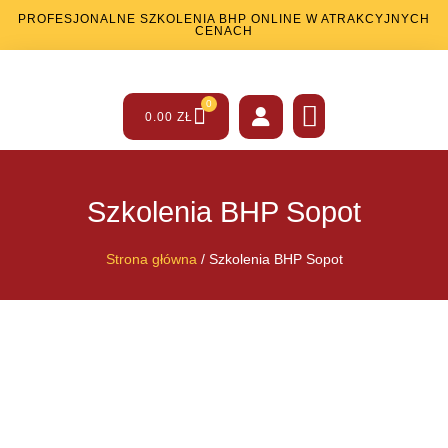
PROFESJONALNE SZKOLENIA BHP ONLINE W ATRAKCYJNYCH
CENACH
0
0.00
ZŁ
SZKOLENIA BHP
SZKOLENIA PPOŻ
INNE USŁUGI
Szkolenia BHP Sopot
Strona główna
/ Szkolenia BHP Sopot