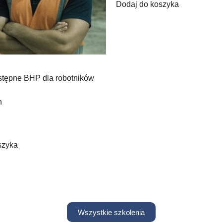
Dodaj do koszyka
stępne BHP dla robotników
h
szyka
Wszystkie szkolenia