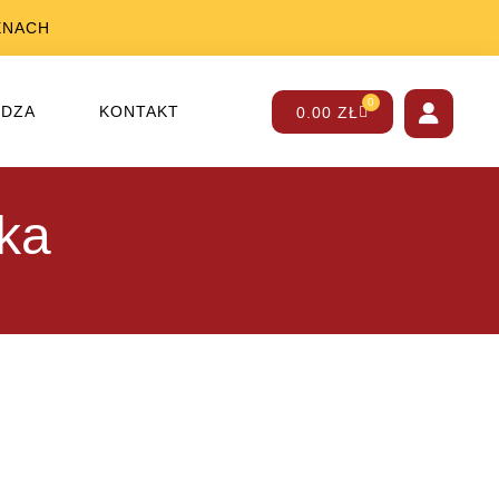
ENACH
0
EDZA
KONTAKT
0.00
ZŁ
ka