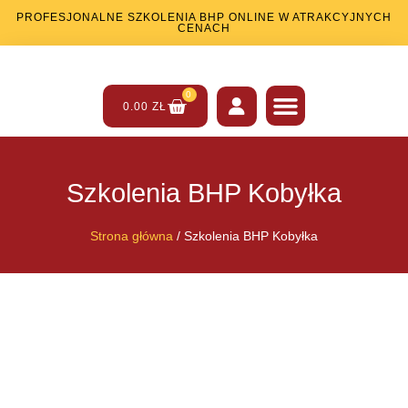
PROFESJONALNE SZKOLENIA BHP ONLINE W ATRAKCYJNYCH
CENACH
0
0.00
ZŁ
SZKOLENIA BHP
SZKOLENIA PPOŻ
INNE USŁUGI
Szkolenia BHP Kobyłka
Strona główna
/ Szkolenia BHP Kobyłka