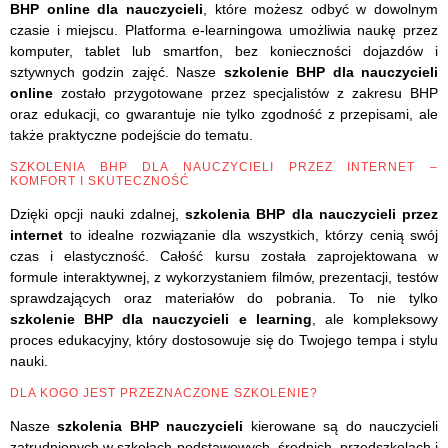
BHP online dla nauczycieli
, które możesz odbyć w dowolnym
czasie i miejscu. Platforma e-learningowa umożliwia naukę przez
komputer, tablet lub smartfon, bez konieczności dojazdów i
sztywnych godzin zajęć. Nasze
szkolenie BHP dla nauczycieli
online
zostało przygotowane przez specjalistów z zakresu BHP
oraz edukacji, co gwarantuje nie tylko zgodność z przepisami, ale
także praktyczne podejście do tematu.
SZKOLENIA BHP DLA NAUCZYCIELI PRZEZ INTERNET –
KOMFORT I SKUTECZNOŚĆ
Dzięki opcji nauki zdalnej,
szkolenia BHP dla nauczycieli przez
internet
to idealne rozwiązanie dla wszystkich, którzy cenią swój
czas i elastyczność. Całość kursu została zaprojektowana w
formule interaktywnej, z wykorzystaniem filmów, prezentacji, testów
sprawdzających oraz materiałów do pobrania. To nie tylko
szkolenie BHP dla nauczycieli e learning
, ale kompleksowy
proces edukacyjny, który dostosowuje się do Twojego tempa i stylu
nauki.
DLA KOGO JEST PRZEZNACZONE SZKOLENIE?
Nasze
szkolenia BHP nauczycieli
kierowane są do nauczycieli
zatrudnionych w szkołach podstawowych, średnich, przedszkolach i