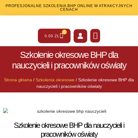
PROFESJONALNE SZKOLENIA BHP ONLINE W ATRAKCYJNYCH
CENACH
0
0.00
ZŁ
SZKOLENIA BHP
SZKOLENIA PPOŻ
INNE USŁUGI
Szkolenie okresowe BHP dla
nauczycieli i pracowników oświaty
Strona główna
/
Szkolenia okresowe
/ Szkolenie okresowe BHP dla
nauczycieli i pracowników oświaty
Szkolenie okresowe BHP dla nauczycieli i
pracowników oświaty