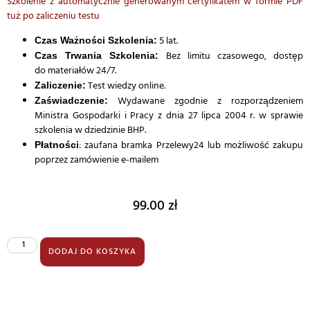
Szkolenie z automatycznie generowanym certyfikatem w formie PDF
tuż po zaliczeniu testu
5 lat.
Czas Ważności Szkolenia:
Bez limitu czasowego, dostęp
Czas Trwania Szkolenia:
do materiałów 24/7.
Test wiedzy online.
Zaliczenie:
Wydawane zgodnie z rozporządzeniem
Zaświadczenie:
Ministra Gospodarki i Pracy z dnia 27 lipca 2004 r. w sprawie
szkolenia w dziedzinie BHP.
: zaufana bramka Przelewy24 lub możliwość zakupu
Płatności
poprzez zamówienie e-mailem
99.00
zł
DODAJ DO KOSZYKA