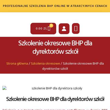
PROFESJONALNE SZKOLENIA BHP ONLINE W ATRAKCYJNYCH CENACH
0
0.00
ZŁ
Szkolenie okresowe BHP dla
SZKOLENIA BHP
SZKOLENIA PPOŻ
INNE USŁUGI
dyrektorów szkół
Strona główna
/
Szkolenia okresowe
/ Szkolenie okresowe BHP dla
dyrektorów szkół
Szkolenie okresowe BHP dla dyrektorów szkół