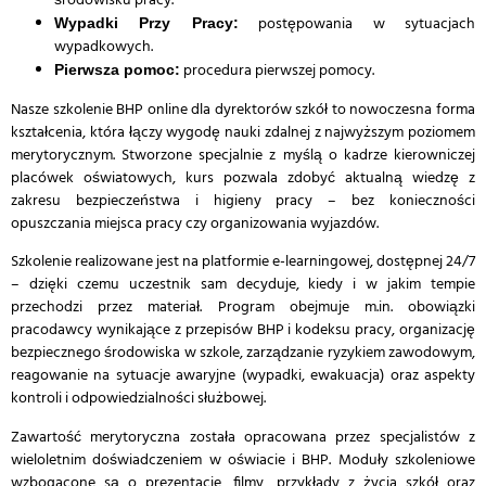
środowisku pracy.
postępowania w sytuacjach
Wypadki Przy Pracy:
wypadkowych.
procedura pierwszej pomocy.
Pierwsza pomoc:
Nasze szkolenie BHP online dla dyrektorów szkół to nowoczesna forma
kształcenia, która łączy wygodę nauki zdalnej z najwyższym poziomem
merytorycznym. Stworzone specjalnie z myślą o kadrze kierowniczej
placówek oświatowych, kurs pozwala zdobyć aktualną wiedzę z
zakresu bezpieczeństwa i higieny pracy – bez konieczności
opuszczania miejsca pracy czy organizowania wyjazdów.
Szkolenie realizowane jest na platformie e-learningowej, dostępnej 24/7
– dzięki czemu uczestnik sam decyduje, kiedy i w jakim tempie
przechodzi przez materiał. Program obejmuje m.in. obowiązki
pracodawcy wynikające z przepisów BHP i kodeksu pracy, organizację
bezpiecznego środowiska w szkole, zarządzanie ryzykiem zawodowym,
reagowanie na sytuacje awaryjne (wypadki, ewakuacja) oraz aspekty
kontroli i odpowiedzialności służbowej.
Zawartość merytoryczna została opracowana przez specjalistów z
wieloletnim doświadczeniem w oświacie i BHP. Moduły szkoleniowe
wzbogacone są o prezentacje, filmy, przykłady z życia szkół oraz